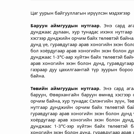
Цаг уурын байгууллагын ирүүлсэн мэдээгээр
Баруун аймгуудын нутгаар.
 Энэ сард аг
дунджаас дулаан, хур тунадас ихэнх нутгаар
хэсгээр дунджийн орчим байх төлөвтэй байна.
дунд үе, гуравдугаар арав хоногийн эхэн бол
бол хоёрдугаар арав хоногийн эхэн болон ду
дунджаас 1-3°С-аар хүйтэн байх төлөвтэй байн
арав хоногийн эхэн болон дунд, гуравдугаар
газраар дуу цахилгаантай түр зуурын бороо
байна.
Төвийн аймгуудын нутгаар.
 Энэ сард ага
баруун, Өвөрхангайн баруун өмнөд хэсгээр 
орчим байна, хур тунадас Сэлэнгийн зүүн, Тө
нутгаар дунджийн орчим байх төлөвтэй байн
гуравдугаар арав хоногийн эхэн болон дунд 
хоёрдугаар арав хоногийн эхэн болон дунд
дунджаас 1-3°С-ээр хүйтэн байх төлөвтэй б
хоногийн эхэн болон дунд, гуравдугаар арав 