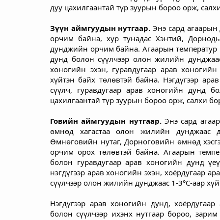
дуу цахилгаантай түр зуурын бороо орж, сал
Зүүн аймгуудын нутгаар. 
Энэ сард агаарын
орчим байна, хур тунадас Хэнтий, Дорноды
дунджийн орчим байна. Агаарын температур н
дунд болон сүүлчээр олон жилийн дунджаас 
хоногийн эхэн, гуравдугаар арав хоногийн
хүйтэн байх төлөвтэй байна. Нэгдүгээр арав
сүүлч, гуравдугаар арав хоногийн дунд бо
цахилгаантай түр зуурын бороо орж, салхи б
Говийн аймгуудын нутгаар. 
Энэ сард агаа
өмнөд хагастаа олон жилийн дунджаас ду
Өмнөговийн нутаг, Дорноговийн өмнөд хэсгэ
орчим орох төлөвтэй байна. Агаарын темпер
болон гуравдугаар арав хоногийн дунд үеү
нэгдүгээр арав хоногийн эхэн, хоёрдугаар ар
сүүлчээр олон жилийн дунджаас 1-3°С-аар хүй
Нэгдүгээр арав хоногийн дунд, хоёрдугаар 
болон сүүлчээр ихэнх нутгаар бороо, зарим 