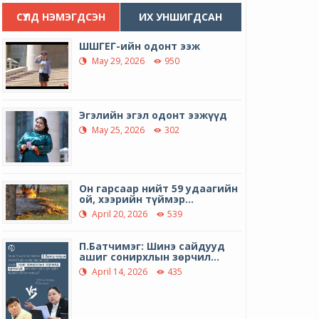
СҮҮЛД НЭМЭГДСЭН
ИХ УНШИГДСАН
ШШГЕГ-ийн одонт ээж
May 29, 2026
950
Эгэлийн эгэл одонт ээжүүд
May 25, 2026
302
Он гарсаар нийт 59 удаагийн
ой, хээрийн түймэр...
April 20, 2026
539
П.Батчимэг: Шинэ сайдууд
ашиг сонирхлын зөрчил...
April 14, 2026
435