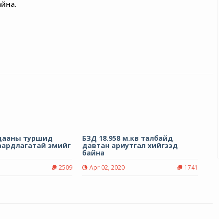
айна.
ацааны туршид
БЗД 18.958 м.кв талбайд
аардлагатай эмийг
давтан ариутгал хийгээд
.
байна
0
2509
Apr 02, 2020
1741