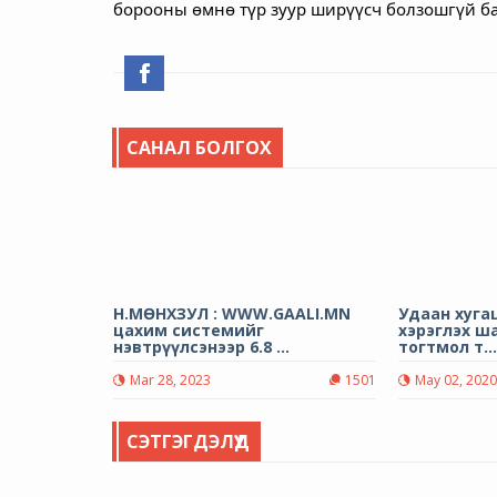
борооны өмнө түр зуур ширүүсч болзошгүй б
САНАЛ БОЛГОХ
Н.МӨНХЗУЛ : WWW.GAALI.MN
Удаан хуг
цахим системийг
хэрэглэх ш
нэвтрүүлсэнээр 6.8 ...
тогтмол т..
Mar 28, 2023
1501
May 02, 202
СЭТГЭГДЭЛҮҮД