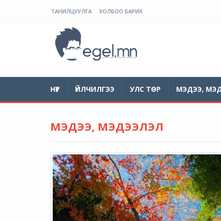
ТАНИЛЦУУЛГА
ХОЛБОО БАРИХ
ЭГЭЛ
НҮҮР
ҮЙЛЧИЛГЭЭ
УЛС ТӨР
МЭДЭЭ, МЭ
МЭДЭЭ, МЭДЭЭЛЭЛ