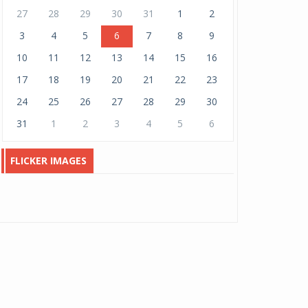
Гэртээ харих замыг гэргий...
27
28
29
30
31
1
2
March 06, 2026
2727
3
4
5
6
7
8
9
10
11
12
13
14
15
16
Улаанбаатар хотын
амьжиргааны доод төвшин
543 ...
17
18
19
20
21
22
23
March 05, 2026
1114
24
25
26
27
28
29
30
АН-ын дарга О.Цогтгэрэлийн
31
1
2
3
4
5
6
гал морин жилийн ан...
February 23, 2026
516
FLICKER IMAGES
“Ардчиллын гэрэгэ”-г
гардууллаа.
February 08, 2026
2064
Ирэх өдрүүдийн цаг агаар
February 07, 2026
2041
И МАРТ худалдааны төв
битүүний өдөр хүртэл шөн...
February 07, 2026
2096