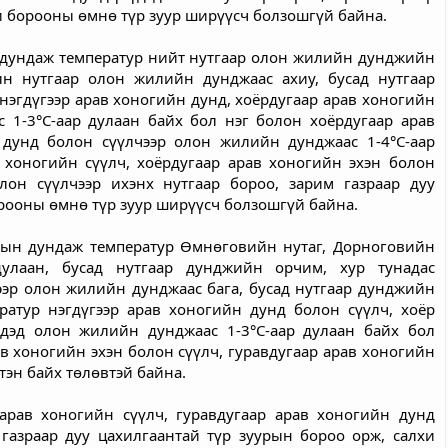
хи борооны өмнө түр зуур ширүүсч болзошгүй байна.
 дундаж температур нийт нутгаар олон жилийн дунджийн 
н нутгаар олон жилийн дунджаас ахиу, бусад нутгаар 
эгдүгээр арав хоногийн дунд, хоёрдугаар арав хоногийн 
1-3°С-аар дулаан байх бол нэг болон хоёрдугаар арав 
 дунд болон сүүлчээр олон жилийн дунджаас 1-4°С-аар 
 хоногийн сүүлч, хоёрдугаар арав хоногийн эхэн болон 
лон сүүлчээр ихэнх нутгаар бороо, зарим газраар дуу 
орооны өмнө түр зуур ширүүсч болзошгүй байна.
рын дундаж температур Өмнөговийн нутаг, Дорноговийн 
лаан, бусад нутгаар дунджийн орчим, хур тунадас 
эр олон жилийн дунджаас бага, бусад нутгаар дунджийн 
атур нэгдүгээр арав хоногийн дунд болон сүүлч, хоёр 
дэд олон жилийн дунджаас 1-3°С-аар дулаан байх бол 
ав хоногийн эхэн болон сүүлч, гуравдугаар арав хоногийн 
тэн байх төлөвтэй байна.
арав хоногийн сүүлч, гуравдугаар арав хоногийн дунд 
газраар дуу цахилгаантай түр зуурын бороо орж, салхи 