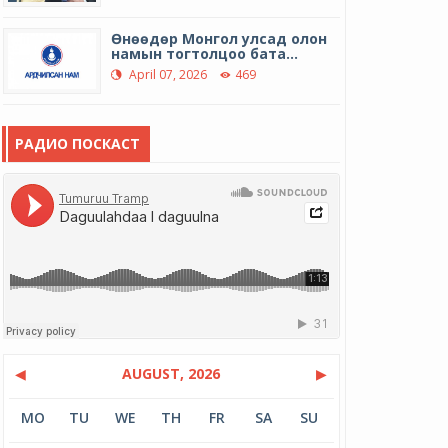
Өнөөдөр Монгол улсад олон
намын тогтолцоо бата...
April 07, 2026
469
Дэлхийн эрүүл мэндийн өдөр
РАДИО ПОСКАСТ
April 07, 2026
412
МУГЖ Б.Туяа: Инээд бол аз
жаргал
April 01, 2026
420
Гэр хорооллын айл өрхийн
шөнийн цахилгааны тар...
March 31, 2026
555
12 иргэний амь насыг авран
◀
AUGUST, 2026
▶
хамгаалав
March 16, 2026
500
MO
TU
WE
TH
FR
SA
SU
МУАЖ Д.Цэрэндарьзав: