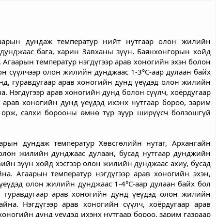
аарын дундаж температур нийт нутгаар олон жилийн 
 дунджаас бага, харин Завханы зүүн, Баянхонгорын хойд 
 Агаарын температур нэгдүгээр арав хоногийн эхэн болон 
он сүүлчээр олон жилийн дунджаас 1-3°С-аар дулаан байх 
нд, гуравдугаар арав хоногийн дунд үеүдэд олон жилийн 
а. Нэгдүгээр арав хоногийн дунд болон сүүлч, хоёрдугаар 
 арав хоногийн дунд үеүдэд ихэнх нутгаар бороо, зарим 
 орж, салхи борооны өмнө түр зуур ширүүсч болзошгүй 
арын дундаж температур Хөвсгөлийн нутаг, Архангайн 
олон жилийн дунджаас дулаан, бусад нутгаар дунджийн 
вийн зүүн хойд хэсгээр олон жилийн дунджаас ахиу, бусад 
а. Агаарын температур нэгдүгээр арав хоногийн эхэн, 
үеүдэд олон жилийн дунджаас 1-4°С-аар дулаан байх бол 
, гуравдугаар арав хоногийн дунд үеүдэд олон жилийн 
айна. Нэгдүгээр арав хоногийн сүүлч, хоёрдугаар арав 
хоногийн дунд үеүдэд ихэнх нутгаар бороо, зарим газраар 