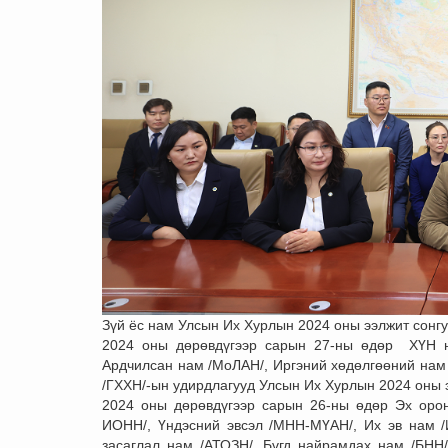
Зүй ёс нам Улсын Их Хурлын 2024 оны ээлжит сонгу
2024 оны дөрөвдүгээр сарын 27-ны өдөр ХҮН 
Ардчилсан нам /МоЛАН/, Иргэний хөдөлгөөний нам
/ГХХН/-ын удирдлагууд Улсын Их Хурлын 2024 оны э
2024 оны дөрөвдүгээр сарын 26-ны өдөр Эх оро
ИОНН/, Үндэсний эвсэл /МНН-МҮАН/, Их эв нам /
засаглал нам /АТОЗН/, Бүгд найрамдах нам /БНН