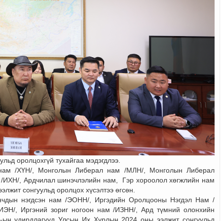
ульд оролцохгүй тухайгаа мэдэгдлээ.
нам /ХҮН/, Монголын Либерал нам /МЛН/, Монголын Либерал
 /ИХН/, Ардчилал шинэчлэлийн нам, Гэр хороолол хөгжлийн нам
элжит сонгуульд оролцох хүсэлтээ өгсөн.
нчдын нэгдсэн нам /ЭОНН/, Иргэдийн Оролцооны Нэгдэл Нам /
ИЭН/, Иргэний зориг ногоон нам /ИЗНН/, Ард түмний олонхийн
/-ын удирдлагууд Улсын Их Хурлын 2024 оны ээлжит сонгуульд