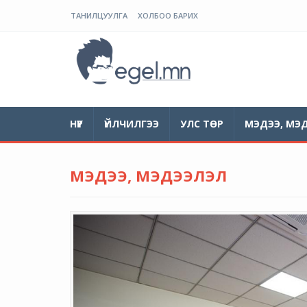
ТАНИЛЦУУЛГА
ХОЛБОО БАРИХ
ЭГЭЛ
НҮҮР
ҮЙЛЧИЛГЭЭ
УЛС ТӨР
МЭДЭЭ, МЭ
МЭДЭЭ, МЭДЭЭЛЭЛ