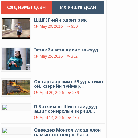
СҮҮЛД НЭМЭГДСЭН
ИХ УНШИГДСАН
ШШГЕГ-ийн одонт ээж
May 29, 2026
950
Эгэлийн эгэл одонт ээжүүд
May 25, 2026
302
Он гарсаар нийт 59 удаагийн
ой, хээрийн түймэр...
April 20, 2026
539
П.Батчимэг: Шинэ сайдууд
ашиг сонирхлын зөрчил...
April 14, 2026
435
Өнөөдөр Монгол улсад олон
намын тогтолцоо бата...