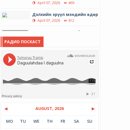
April 07, 2026
469
Дэлхийн эрүүл мэндийн өдөр
April 07, 2026
412
МУГЖ Б.Туяа: Инээд бол аз
жаргал
РАДИО ПОСКАСТ
April 01, 2026
419
Гэр хорооллын айл өрхийн
шөнийн цахилгааны тар...
March 31, 2026
554
12 иргэний амь насыг авран
хамгаалав
March 16, 2026
500
МУАЖ Д.Цэрэндарьзав:
◀
AUGUST, 2026
▶
Гэртээ харих замыг гэргий...
March 06, 2026
2727
MO
TU
WE
TH
FR
SA
SU