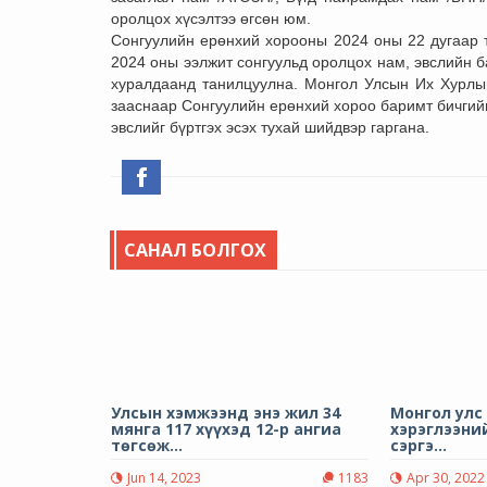
оролцох хүсэлтээ өгсөн юм.
Сонгуулийн ерөнхий хорооны 2024 оны 22 дугаар 
2024 оны ээлжит сонгуульд оролцох нам, эвслийн б
хуралдаанд танилцуулна. Монгол Улсын Их Хурлын
зааснаар Сонгуулийн ерөнхий хороо баримт бичгийг
эвслийг бүртгэх эсэх тухай шийдвэр гаргана.
САНАЛ БОЛГОХ
Улсын хэмжээнд энэ жил 34
Монгол улс
мянга 117 хүүхэд 12-р ангиа
хэрэглээний
төгсөж...
сэргэ...
Jun 14, 2023
1183
Apr 30, 2022