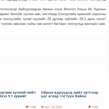
тогтоолоор байгуулагдсан Ажлын хэсэг Монгол Улсын Их Хурлын
аримт бичгийг хүлээн авч, нягтлаад Сонгуулийн ерөнхий хорооны
 сонгуулийн тухай хуулийн 28 дугаар зүйлийн 28.2 дахь хэсэгт
 хүлээн авснаас хойш тав хоногт багтаан сонгуульд оролцох нам,
 эрчим хүчний нийт
Ойрын өдрүүдэд нийт нутгаар
хээ 9.1 хувийг
цаг агаар тогтуун байна
1446
Apr 19, 2023
1287