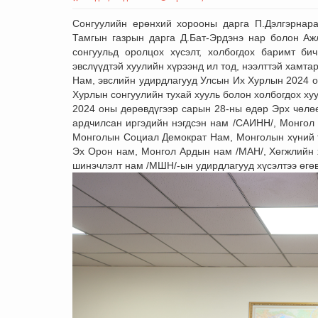
Сонгуулийн ерөнхий хорооны дарга П.Дэлгэрнара
Тамгын газрын дарга Д.Бат-Эрдэнэ нар болон Аж
сонгуульд оролцох хүсэлт, холбогдох баримт би
эвслүүдтэй хуулийн хүрээнд ил тод, нээлттэй хамта
Нам, эвслийн удирдлагууд Улсын Их Хурлын 2024 о
Хурлын сонгуулийн тухай хууль болон холбогдох ху
2024 оны дөрөвдүгээр сарын 28-ны өдөр Эрх чөлөө
ардчилсан иргэдийн нэгдсэн нам /САИНН/, Монгол
Монголын Социал Демократ Нам, Монголын хүний т
Эх Орон нам, Монгол Ардын нам /МАН/, Хөгжлийн 
шинэчлэлт нам /МШН/-ын удирдлагууд хүсэлтээ өгөв