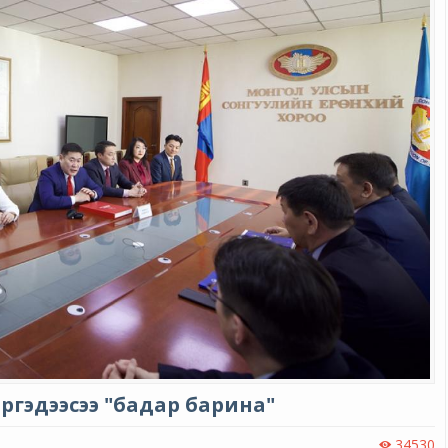
иргэдээсээ "бадар барина"
34530