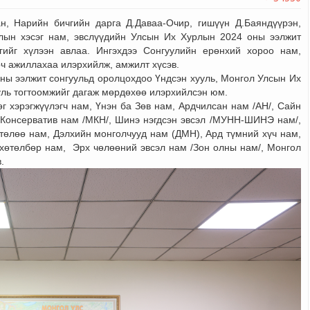
н, Нарийн бичгийн дарга Д.Даваа-Очир, гишүүн Д.Баяндүүрэн,
лын хэсэг нам, эвслүүдийн Улсын Их Хурлын 2024 оны ээлжит
чгийг хүлээн авлаа. Ингэхдээ Сонгуулийн ерөнхий хороо нам,
рч ажиллахаа илэрхийлж, амжилт хүсэв.
ны ээлжит сонгуульд оролцохдоо Үндсэн хууль, Монгол Улсын Их
уль тогтоомжийг дагаж мөрдөхөө илэрхийлсэн юм.
г хэрэгжүүлэгч нам, Үнэн ба Зөв нам, Ардчилсан нам /АН/, Сайн
 Консерватив нам /МКН/, Шинэ нэгдсэн эвсэл /МУНН-ШИНЭ нам/,
өлөө нам, Дэлхийн монголчууд нам (ДМН), Ард түмний хүч нам,
хөтөлбөр нам, Эрх чөлөөний эвсэл нам /Зон олны нам/, Монгол
.