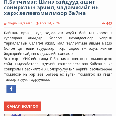
П.Батчимэг: Шинэ сайдууд ашиг
сонирхлын зөрчил, чадамжийг нь
харж зөвлөхөө томилмоор байна
Мэдээ, мэдээлэл
April 14, 2026
442
Байгаль орчин, хүнс, хөдөө аж ахуйн байнгын хорооны
хуралдаан өнөөдөр боллоо. Хуралдаанаар хаврын
тариалалтын бэлтгэл ажил, мал төллөлтийн явцын мэдээ
болон цаг үеийн асуудлаар Хүнс, хөдөө аж ахуй, хөнгөн
үйлдвэрийн сайдын мэдээллийг сонслоо.
Энэ үеэр УИХ-ийн гишүүн П.Батчимэг шинэхэн томилогдсон
сайд Ц.Идэрбатаас ЖДҮ-ийн сангаас зээл авч байсан ашиг
сонирхлын зөрчилтэй Х.Болорчулууныг өөрийн зөвлөхөөрөө
томилсон нь хэр зөв бөгөөд ёс зүйтэй томилгоо вэ гэдэг
талаар асууж тодрууллаа.
САНАЛ БОЛГОХ