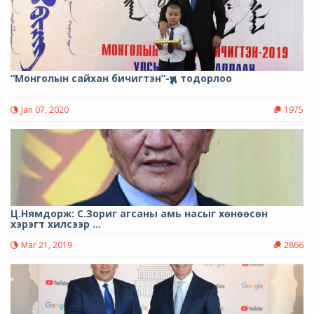
“Монголын сайхан бичигтэн”-үүд тодорлоо
Jan 07, 2020
1975
Ц.Нямдорж: С.Зориг агсаны амь насыг хөнөөсөн
хэрэгт хилсээр ...
Mar 21, 2019
2866