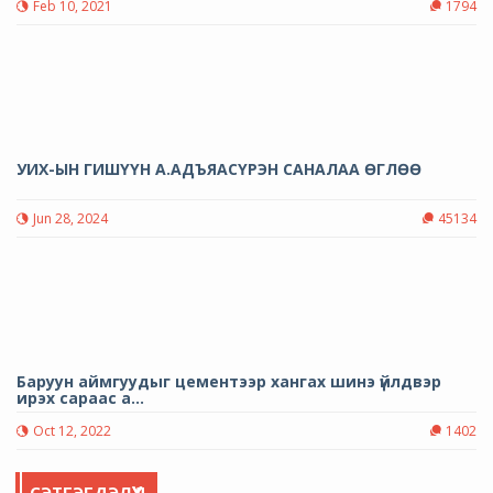
Feb 10, 2021
1794
УИХ-ЫН ГИШҮҮН А.АДЪЯАСҮРЭН САНАЛАА ӨГЛӨӨ
Jun 28, 2024
45134
Баруун аймгуудыг цементээр хангах шинэ үйлдвэр
ирэх сараас а...
Oct 12, 2022
1402
СЭТГЭГДЭЛҮҮД