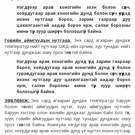
Нэгдүгээр арав хоногийн эхэн болон сүүлч,
хоёрдугаар арав хоногийн дунд болон сүүлч үеүдэд
ихэнх нутгаар бороо, зарим газраар дуу
цахилгаантай аадар бороо орж, салхи борооны
өмнө түр зуур ширүүсч болзошгүй байна.
Говийн аймгуудын нутгаар.
Энэ сард агаарын дундаж
температур нийт нутгаар ОЖД–ийн орчим, хур тунадас нийт
нутгаар дунджаас ахиу орох төлөвтэй байна.
Нэгдүгээр арав хоногийн дунд үед зарим газраар
бороо, хоёрдугаар арав хоногийн дунд үе болон
гуравдугаар арав хоногийн дунд болон сүүлч үеүдэд
ихэнх нутгаар дуу цахилгаантай аадар бороо
орж, салхи борооны өмнө түр зуур ширүүсч
болзошгүй байна.
ЗӨВЛӨМЖ:
Энэ сард агаарын дундаж температур баруун
болон төвийн аймгуудын нутаг, зүүн аймгуудын нутгийн
баруун хэсгээр олон жилийн дунджаас дулаан байх бол төв,
зүүн, говийн аймгуудын нутгаар хур тунадас дунджаас ахиу
орох төлөвтэй байна. Ялангуяа нэгдүгээр арав хоногийн дунд
үеэс хоёрдугаар арав хоногийн дунд үе хүртэл ихэнх нутгаар