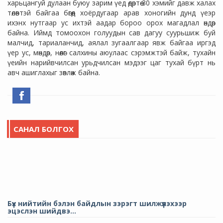
харьцангуй дулаан буюу зарим үед өдөртөө 30 хэмийг давж халах
төлөвтэй байгаа бөгөөд хоёрдугаар арав хоногийн дунд үеэр
ихэнх нутгаар ус ихтэй аадар бороо орох магадлал өндөр
байна. Иймд томоохон голуудын сав дагуу суурьшиж буй
малчид, тариаланчид, аялал зугаалгаар явж байгаа иргэд
үер ус, мөндөр, нөөлөг салхины аюулаас сэрэмжтэй байж, тухайн
үеийн нарийвчилсан урьдчилсан мэдээг цаг тухай бүрт нь
авч ашиглахыг зөвлөж байна.
САНАЛ БОЛГОХ
Бүх нийтийн бэлэн байдлын зэрэгт шилжүүлэхээр
эцэслэн шийдвэ...