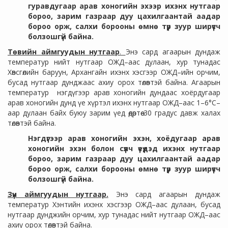
гуравдугаар арав хоногийн эхээр ихэнх нутгаар
бороо, зарим газраар дуу цахилгаантай аадар
бороо орж, салхи борооны өмнө түр зуур ширүүсч
болзошгүй байна.
Төвийн аймгуудын нутгаар
.
Энэ сард агаарын дундаж
температур нийт нутгаар ОЖД–аас дулаан, хур тунадас
Хөвсгөлийн баруун, Архангайн ихэнх хэсгээр ОЖД–ийн орчим,
бусад нутгаар дунджаас ахиу орох төлөвтэй байна. Агаарын
температур нэгдүгээр арав хоногийн дундаас хоёрдугаар
арав хоногийн дунд үе хүртэл ихэнх нутгаар ОЖД–аас 1–6°С–
аар дулаан байх буюу зарим үед өдөртөө 30 градус давж халах
төлөвтэй байна.
Нэгдүгээр арав хоногийн эхэн, хоёдугаар арав
хоногийн эхэн болон сүүлч үеүдэд ихэнх нутгаар
бороо, зарим газраар дуу цахилгаантай аадар
бороо орж, салхи борооны өмнө түр зуур ширүүсч
болзошгүй байна.
Зүүн аймгуудын нутгаар.
Энэ сард агаарын дундаж
температур Хэнтийн ихэнх хэсгээр ОЖД–аас дулаан, бусад
нутгаар дунджийн орчим, хур тунадас нийт нутгаар ОЖД–аас
ахиу орох төлөвтэй байна.