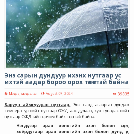
Энэ сарын дундуур ихэнх нутгаар ус
ихтэй аадар бороо орох төлөвтэй байна
Мэдээ, мэдээлэл
August 07, 2024
39835
Баруун аймгуудын нутгаар.
Энэ сард агаарын дундаж
температур нийт нутгаар ОЖД–аас дулаан, хур тунадас нийт
нутгаар ОЖД–ийн орчим байх төлөвтэй байна.
Нэгдүгээр арав хоногийн эхэн болон сүүлч,
хоёрдугаар арав хоногийн эхэн болон дунд үе,