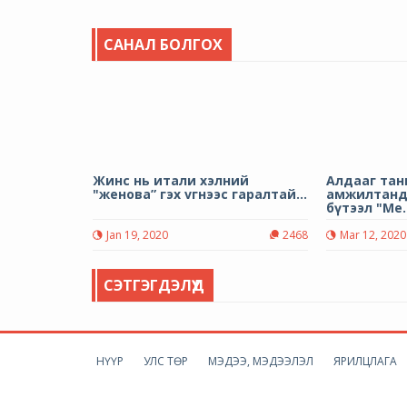
САНАЛ БОЛГОХ
Жинс нь итали хэлний
Алдааг тан
"женова” гэх vгнээс гаралтай...
амжилтанд
бүтээл "Ме..
Jan 19, 2020
2468
Mar 12, 2020
СЭТГЭГДЭЛҮҮД
НҮҮР
УЛС ТӨР
МЭДЭЭ, МЭДЭЭЛЭЛ
ЯРИЛЦЛАГА