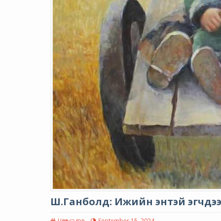
Ш.Ганболд: Ижийн энтэй эгчдэ
Чөлөөт сэдэв
September 15, 2024