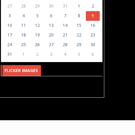
March 06, 2026
2734
27
28
29
30
31
1
2
3
4
5
6
7
8
9
Улаанбаатар хотын
10
11
12
13
14
15
16
амьжиргааны доод төвшин
543 ...
17
18
19
20
21
22
23
March 05, 2026
1128
24
25
26
27
28
29
30
АН-ын дарга О.Цогтгэрэлийн
31
1
2
3
4
5
6
гал морин жилийн ан...
February 23, 2026
521
FLICKER IMAGES
“Ардчиллын гэрэгэ”-г
гардууллаа.
February 08, 2026
2070
Ирэх өдрүүдийн цаг агаар
February 07, 2026
2048
И МАРТ худалдааны төв
битүүний өдөр хүртэл шөн...
February 07, 2026
2103