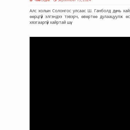
Алс холын Солонгос улсаас Ш. Ганболд дүү нь хай
өөрцгүй элгэндээ тэвэрч, өвөртөө дулаацуулж ө
хязгааргүй хайртай шүү.