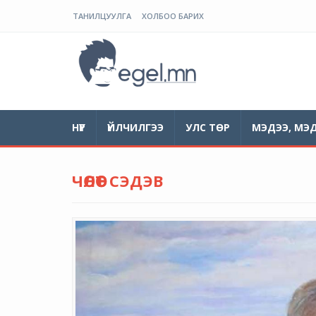
ТАНИЛЦУУЛГА
ХОЛБОО БАРИХ
ЭГЭЛ
НҮҮР
ҮЙЛЧИЛГЭЭ
УЛС ТӨР
МЭДЭЭ, МЭ
ЧӨЛӨӨТ СЭДЭВ