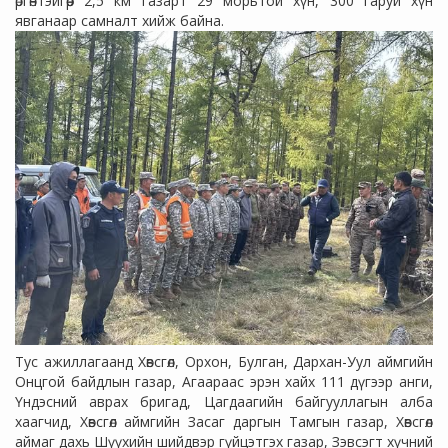
өргөнтэйгөөр 2,5 км газарт 29 морьтой хүн, 300 гаруй хүн
явганаар самналт хийж байна.
Тус ажиллагаанд Хөвсгөл, Орхон, Булган, Дархан-Уул аймгийн
Онцгой байдлын газар, Агаараас эрэн хайх 111 дүгээр анги,
Үндэсний аврах бригад, Цагдаагийн байгууллагын алба
хаагчид, Хөвсгөл аймгийн Засаг даргын Тамгын газар, Хөвсгөл
аймаг дахь Шүүхийн шийдвэр гүйцэтгэх газар, Зэвсэгт хүчний