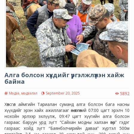
Алга болсон хүүхдийг үргэлжлүүлэн хайж
байна
Мэдээ, мэдээлэл
September 20, 2025
5892
Хөвсгөл аймгийн Тариалан суманд алга болсон бага насны
хүүхдийг эрэн хайх ажиллагааг өнөө өглөөний 07:00 цагт эрэлч 10
нохойн эрлээр эхлүүлж, 09:47 цагт хүүгийн алга болсон
газраас баруун урд зүгт “Сайхан модны халзан өвөр” гэдэг
газраас хойд зүгт “Баянбэлчирийн даваа” хүртэл 500м