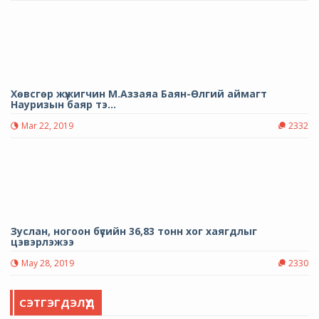
Хөвсгөр жүжигчин М.Аззаяа Баян-Өлгий аймагт
Науризын баяр тэ...
Mar 22, 2019
2332
Зуслан, ногоон бүсийн 36,83 тонн хог хаягдлыг
цэвэрлэжээ
May 28, 2019
2330
СЭТГЭГДЭЛҮҮД