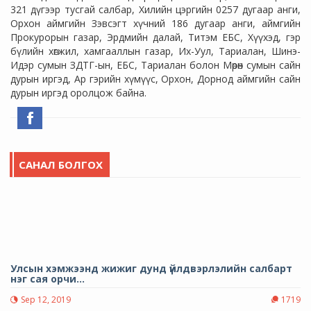
321 дүгээр тусгай салбар, Хилийн цэргийн 0257 дугаар анги,
Орхон аймгийн Зэвсэгт хүчний 186 дугаар анги, аймгийн
Прокурорын газар, Эрдмийн далай, Титэм ЕБС, Хүүхэд, гэр
бүлийн хөгжил, хамгааллын газар, Их-Уул, Тариалан, Шинэ-
Идэр сумын ЗДТГ-ын, ЕБС, Тариалан болон Мөрөн сумын сайн
дурын иргэд, Ар гэрийн хүмүүс, Орхон, Дорнод аймгийн сайн
дурын иргэд оролцож байна.
САНАЛ БОЛГОХ
Улсын хэмжээнд жижиг дунд үйлдвэрлэлийн салбарт
нэг сая орчи...
Sep 12, 2019
1719