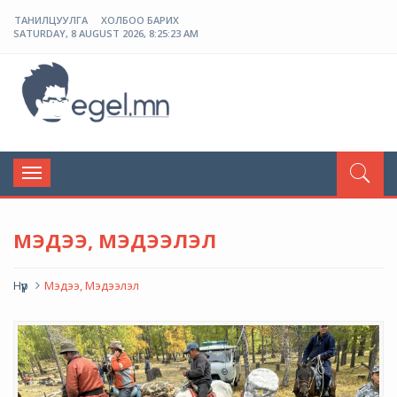
ТАНИЛЦУУЛГА
ХОЛБОО БАРИХ
SATURDAY, 8 AUGUST 2026, 8:25:23 AM
ЭГЭЛ
Toggle
navigation
МЭДЭЭ, МЭДЭЭЛЭЛ
Нүүр
Мэдээ, Мэдээлэл