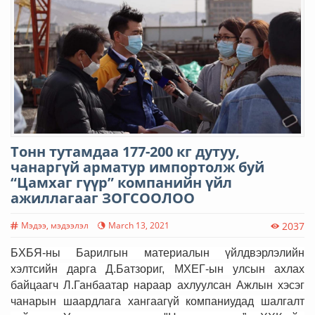
Тонн тутамдаа 177-200 кг дутуу,
чанаргүй арматур импортолж буй
“Цамхаг гүүр” компанийн үйл
ажиллагааг ЗОГСООЛОО
Мэдээ, мэдээлэл
March 13, 2021
2037
БХБЯ-ны Барилгын материалын үйлдвэрлэлийн
хэлтсийн дарга Д.Батзориг, МХЕГ-ын улсын ахлах
байцаагч Л.Ганбаатар нараар ахлуулсан Ажлын хэсэг
чанарын шаардлага хангаагүй компаниудад шалгалт