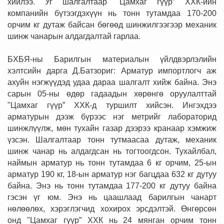
хийлээ. Уг шалгалтаар "Цамхаг гүүр” ХХК-ийн
компанийн бүтээгдэхүүн нь тонн тутамдаа 170-200
орчим кг дутаж байсан бөгөөд шинжилгээгээр механик
шинж чанарын алдагдалтай гарлаа.
БХБЯ-ны Барилгын материалын үйлдвэрлэлийн
хэлтсийн дарга Д.Батзориг: Арматур импортлогч аж
ахуйн нэгжүүдэд удаа дараа шалгалт хийж байна. Энэ
сарын 05-ны өдөр гадаадын хөрөнгө оруулалттай
"Цамхаг гүүр” ХХК-д туршилт хийсэн. Ингэхдээ
арматурын дээж бүрээс нэг метрийг лабораторид
шинжлүүлж, мөн тухайн газар дээрээ кранаар хэмжиж
үзсэн. Шалгалтаар тонн тутмаасаа дутаж, механик
шинж чанар нь алдагдсан нь тогтоогдсон. Тухайлбал,
наймын арматур нь тонн тутамдаа 6 кг орчим, 25-ын
арматур 190 кг, 18-ын арматур нэг багцдаа 632 кг дутуу
байна. Энэ нь тонн тутамдаа 177-200 кг дутуу байна
гэсэн үг юм. Энэ нь цаашлаад барилгын чанарт
нөлөөлөх, хэрэглэгчид хохирох эрсдэлтэй. Өнгөрсөн
онд "Цамхаг гүүр” ХХК нь 24 мянган орчим тонн