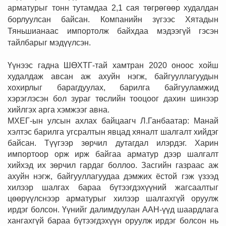
арматурыг тонн тутамдаа 2,1 сая төгрөгөөр худалдан
борлуулсан байсан. Компанийн зүгээс Хятадын
Тяньшианаас импортолж байхдаа мэдээгүй гэсэн
тайлбарыг мэдүүлсэн.
Үүнээс гадна ШӨХТГ-тай хамтран 2020 оноос хойш
худалдаж авсан аж ахуйн нэгж, байгууллагуудын
хохирлыг барагдуулах, барилга байгууламжид
хэрэглэсэн бол зураг төслийн тооцоог дахин шинээр
хийлгэх арга хэмжээг авна.
МХЕГ-ын улсын ахлах байцаагч Л.Ганбаатар: Манай
хэлтэс барилга угсралтын явцад хяналт шалгалт хийдэг
байсан. Түүгээр зөрчил дутагдал илэрдэг. Харин
импортоор орж ирж байгаа арматур дээр шалгалт
хийхэд их зөрчил гардаг боллоо. Засгийн газраас аж
ахуйн нэгж, байгууллагуудаа дэмжих ёстой гэж үзээд
хилээр шалгах бараа бүтээгдэхүүний жагсаалтыг
цөөрүүлснээр арматурыг хилээр шалгахгүй оруулж
ирдэг болсон. Үүнийг далимдуулан ААН-үүд шаардлага
хангахгүй бараа бүтээгдэхүүн оруулж ирдэг болсон нь