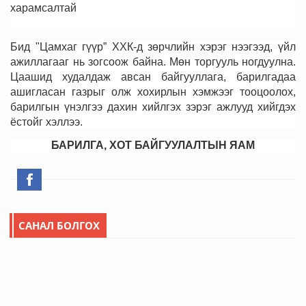
харамсалтай
Бид "Цамхаг гүүр” ХХК-д зөрчлийн хэрэг нээгээд, үйл
ажиллагааг нь зогсоож байна. Мөн торгууль ногдуулна.
Цаашид худалдаж авсан байгууллага, барилгадаа
ашигласан газрыг олж хохирлын хэмжээг тооцоолох,
барилгын үнэлгээ дахин хийлгэх зэрэг ажлууд хийгдэх
ёстойг хэллээ.
БАРИЛГА, ХОТ БАЙГУУЛАЛТЫН ЯАМ
САНАЛ БОЛГОХ