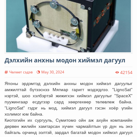
Дэлхийн анхны модон хиймэл дагуул
Чөлөөт сэдэв
May 30, 2024
42154
Японы эрдэмтэд дэлхийн анхны модон хиймэл дагуулыг
амжилттай бүтээснээ Мягмар гаригт мэдэгдлээ. "LignoSat"
нэртэй, шоо хэлбэртэй жижигхэн хиймэл дагуулыг "SpaceX"
пуужингаар есдүгээр сард хөөргөхөөр төлөвлөж байна.
"LignoSat" гэдэг нь мод, хиймэл дагуул гэсэн хоёр үгийн
холимог юм байна.
Киотогийн их сургууль, Сүмитомо ойн аж ахуйн компанийн
дөрвөн жилийн хамтарсан хүчин чармайлтын үр дүн нь энэ
байгаль орчинд ээлтэй, зардал багатай модон хиймэл дагуул