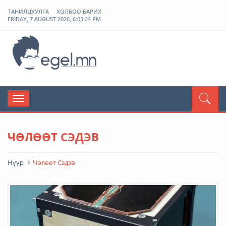
ТАНИЛЦУУЛГА
ХОЛБОО БАРИХ
FRIDAY, 7 AUGUST 2026, 6:03:24 PM
ЭГЭЛ
Toggle
navigation
ЧӨЛӨӨТ СЭДЭВ
Нүүр
Чөлөөт Сэдэв