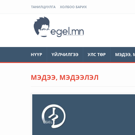
ТАНИЛЦУУЛГА
ХОЛБОО БАРИХ
ЭГЭЛ
НҮҮР
ҮЙЛЧИЛГЭЭ
УЛС ТӨР
МЭДЭЭ, 
МЭДЭЭ, МЭДЭЭЛЭЛ