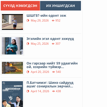
СҮҮЛД НЭМЭГДСЭН
ИХ УНШИГДСАН
ШШГЕГ-ийн одонт ээж
May 29, 2026
952
Эгэлийн эгэл одонт ээжүүд
May 25, 2026
307
Он гарсаар нийт 59 удаагийн
ой, хээрийн түймэр...
April 20, 2026
540
П.Батчимэг: Шинэ сайдууд
ашиг сонирхлын зөрчил...
April 14, 2026
438