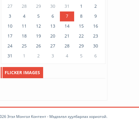
27
28
29
30
31
1
2
МУАЖ Д.Цэрэндарьзав: Гэртээ
харих замыг гэргий...
3
4
5
6
7
8
9
March 06, 2026
2728
10
11
12
13
14
15
16
17
18
19
20
21
22
23
Улаанбаатар хотын
24
25
26
27
28
29
30
амьжиргааны доод төвшин
543 ...
31
1
2
3
4
5
6
March 05, 2026
1117
АН-ын дарга О.Цогтгэрэлийн
FLICKER IMAGES
гал морин жилийн ан...
February 23, 2026
516
“Ардчиллын гэрэгэ”-г
гардууллаа.
February 08, 2026
2064
026 Эгэл Монгол Контент - Мэдээлэл хуулбарлах хориотой.
Ирэх өдрүүдийн цаг агаар
February 07, 2026
2044