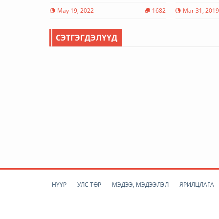
May 19, 2022
1682
Mar 31, 201
СЭТГЭГДЭЛҮҮД
НҮҮР
УЛС ТӨР
МЭДЭЭ, МЭДЭЭЛЭЛ
ЯРИЛЦЛАГА