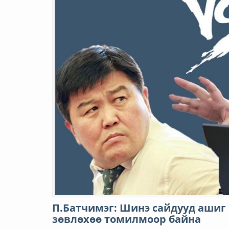
П.Батчимэг: Шинэ сайдууд ашиг
зөвлөхөө томилмоор байна