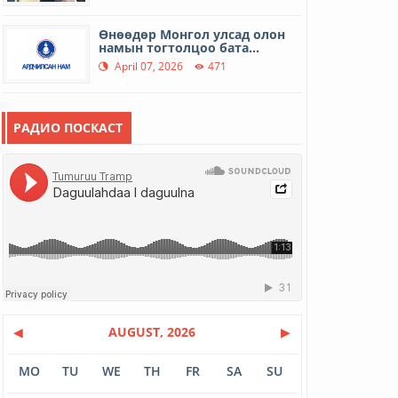
Өнөөдөр Монгол улсад олон
намын тогтолцоо бата...
April 07, 2026
471
Дэлхийн эрүүл мэндийн өдөр
РАДИО ПОСКАСТ
April 07, 2026
412
МУГЖ Б.Туяа: Инээд бол аз
жаргал
April 01, 2026
421
Гэр хорооллын айл өрхийн
шөнийн цахилгааны тар...
March 31, 2026
558
◀
AUGUST, 2026
▶
12 иргэний амь насыг авран
хамгаалав
MO
TU
WE
TH
FR
SA
SU
March 16, 2026
500