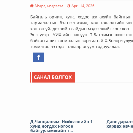
Мэдээ, мэдээлэл
April 14, 2026
Байгаль орчин, хүнс, хөдөө аж ахуйн байнгы
тариалалтын бэлтгэл ажил, мал төллөлтийн яв
хөнгөн үйлдвэрийн сайдын мэдээллийг сонслоо.
Энэ үеэр УИХ-ийн гишүүн П.Батчимэг шинэхэн
байсан ашиг сонирхлын зөрчилтэй Х.Болорчулуун
томилгоо вэ гэдэг талаар асууж тодрууллаа.
САНАЛ БОЛГОХ
Д.Чанцалням: Нийслэлийн 1
Давс даралт
хүнд ногдох ногоон
харвах өвч
байгууламжийн т...