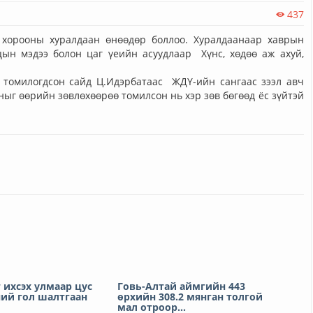
437
н хорооны хуралдаан өнөөдөр боллоо. Хуралдаанаар хаврын
цын мэдээ болон цаг үеийн асуудлаар Хүнс, хөдөө аж ахуй,
 томилогдсон сайд Ц.Идэрбатаас ЖДҮ-ийн сангаас зээл авч
ыг өөрийн зөвлөхөөрөө томилсон нь хэр зөв бөгөөд ёс зүйтэй
 ихсэх улмаар цус
Говь-Алтай аймгийн 443
ний гол шалтгаан
өрхийн 308.2 мянган толгой
мал отроор...