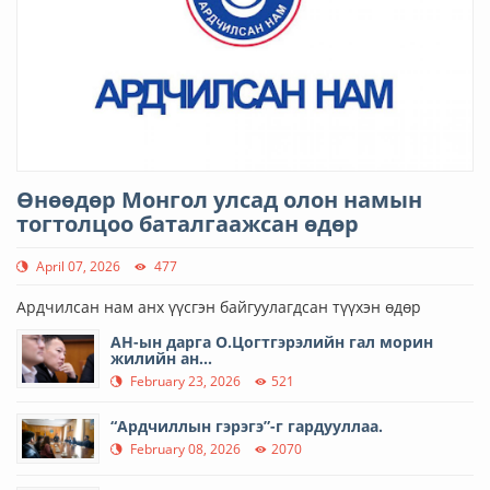
Өнөөдөр Монгол улсад олон намын
тогтолцоо баталгаажсан өдөр
April 07, 2026
477
Ардчилсан нам анх үүсгэн байгуулагдсан түүхэн өдөр
АН-ын дарга О.Цогтгэрэлийн гал морин
жилийн ан...
February 23, 2026
521
“Ардчиллын гэрэгэ”-г гардууллаа.
February 08, 2026
2070