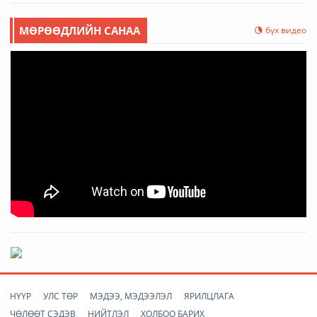
МӨРӨӨДЛИЙН САНАА
бүх видео
НҮҮР
УЛС ТӨР
МЭДЭЭ, МЭДЭЭЛЭЛ
ЯРИЛЦЛАГА
ЧӨЛӨӨТ СЭДЭВ
НИЙТЛЭЛ
ХОЛБОО БАРИХ