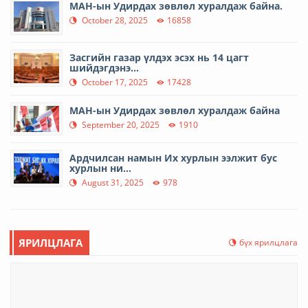
МАН-ын Удирдах зөвлөл хуралдаж байна.
October 28, 2025
16858
Засгийн газар үлдэх эсэх нь 14 цагт
шийдэгдэнэ...
October 17, 2025
17428
МАН-ын Удирдах зөвлөл хуралдаж байна
September 20, 2025
1910
Ардчилсан намын Их хурлын ээлжит бус
хурлын ни...
August 31, 2025
978
ЯРИЛЦЛАГА
бүх ярилцлага