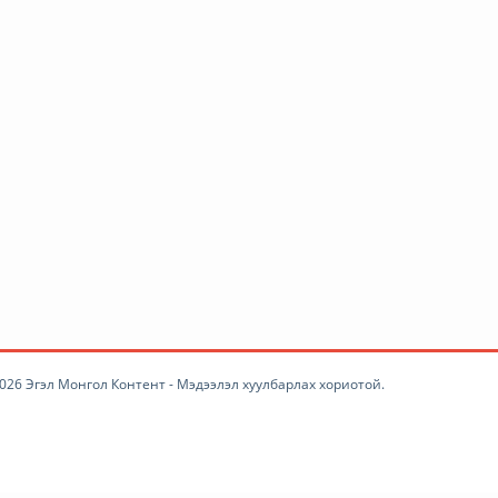
И МАРТ худалдааны төв
битүүний өдөр хүртэл шөн...
February 07, 2026
2096
1 сар 1: Онцгой байдлын алба
хаагчдын авдаг он...
January 02, 2026
7205
1 сар 1: Энэ оноос эхлэн иргэд
хуримтлалын са...
January 01, 2026
7173
Сэрчмаагийн "RED KISS"
November 28, 2025
12318
026 Эгэл Монгол Контент - Мэдээлэл хуулбарлах хориотой.
Улаанбурхан өвчнөөр 11 хүн
нас бараад байна.