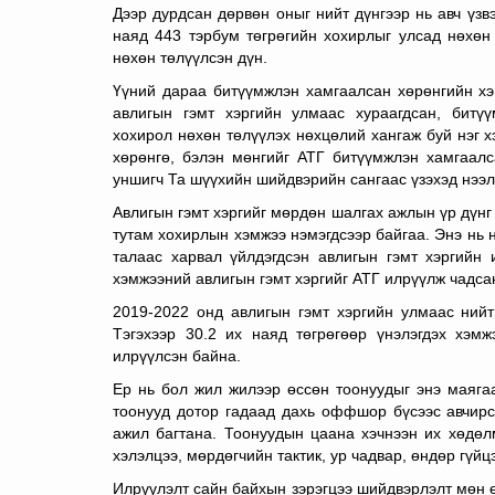
Дээр дурдсан дөрвөн оныг нийт дүнгээр нь авч үз
наяд 443 тэрбум төгрөгийн хохирлыг улсад нөхөн
нөхөн төлүүлсэн дүн.
Үүний дараа битүүмжлэн хамгаалсан хөрөнгийн хэ
авлигын гэмт хэргийн улмаас хураагдсан, битү
хохирол нөхөн төлүүлэх нөхцөлий хангаж буй нэг 
хөрөнгө, бэлэн мөнгийг АТГ битүүмжлэн хамгаалс
уншигч Та шүүхийн шийдвэрийн сангаас үзэхэд нээл
Авлигын гэмт хэргийг мөрдөн шалгах ажлын үр дүнг
тутам хохирлын хэмжээ нэмэгдсээр байгаа. Энэ нь н
талаас харвал үйлдэгдсэн авлигын гэмт хэргийн
хэмжээний авлигын гэмт хэргийг АТГ илрүүлж чадсан 
2019-2022 онд авлигын гэмт хэргийн улмаас нийт
Тэгэхээр 30.2 их наяд төгрөгөөр үнэлэгдэх хэм
илрүүлсэн байна.
Ер нь бол жил жилээр өссөн тоонуудыг энэ маяга
тоонууд дотор гадаад дахь оффшор бүсээс авчирс
ажил багтана. Тоонуудын цаана хэчнээн их хөдөл
хэлэлцээ, мөрдөгчийн тактик, ур чадвар, өндөр гүйцэ
Илрүүлэлт сайн байхын зэрэгцээ шийдвэрлэлт мөн ө