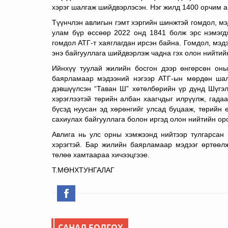
хэрэг шалгаж шийдвэрлэсэн. Нэг жилд 1400 орчим ав
Түүнчлэн авлигын гэмт хэргийн шинжтэй гомдол, мэ
улам бүр өссөөр 2022 онд 1841 болж эрс нэмэгд
гомдол АТГ-т хаяглагдан ирсэн байна. Гомдол, мэд
энэ байгууллага шийдвэрлэж чадна гэх олон нийтий
Ийнхүү туулай жилийн босгон дээр өнгөрсөн оны
баярламаар мэдээний нэгээр АТГ-ын мөрдөн шалг
дэвшүүлсэн “Таван Ш” хөтөлбөрийн үр дүнд Шүгэл
хэрэглээтэй төрийн албан хаагчдыг илрүүлж, гада
бүсэд нуусан эд хөрөнгийг улсад буцааж, төрийн ө
сахиулах байгууллага болон иргэд олон нийтийн ор
Авлига нь улс орны хэмжээнд нийтээр тулгарсан 
хэрэгтэй. Бар жилийн баярламаар мэдээг өртөөлж
төлөө хамтаараа хичээцгээе.
Т.МӨНХТУНГАЛАГ
САНАЛ БОЛГОХ