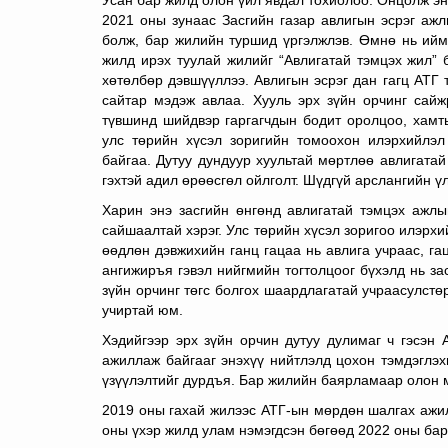
2021 оны зунаас Засгийн газар авлигын эсрэг ажл
болж, бар жилийн туршид үргэлжлэв. Өмнө нь ийм
жилд ирэх туулай жилийг “Авлигатай тэмцэх жил” 
хөтөлбөр дэвшүүллээ. Авлигын эсрэг дан гагц АТГ 
сайтар мэдэж авлаа. Хууль эрх зүйн орчинг сайжр
түвшинд шийдвэр гаргагчдын бодит оролцоо, хамты
улс төрийн хүсэл зоригийн томоохон илэрхийлэл
байгаа. Дутуу дундуур хуультай мөртлөө авлигата
гэхтэй адил өрөөсгөл ойлголт. Шүдгүй арслангийн үлг
Харин энэ засгийн өнгөнд авлигатай тэмцэх ажлы
сайшаалтай хэрэг. Улс төрийн хүсэл зоригоо илэрхи
өөдлөн дэвжихийн ганц гацаа нь авлига учраас, гац
ангижиръя гэвэл нийгмийн тогтолцоог бүхэлд нь за
зүйн орчинг төгс болгох шаардлагатай учраасулстө
учиртай юм.
Хэдийгээр эрх зүйн орчин дутуу дулимаг ч гэсэн
ажиллаж байгааг энэхүү нийтлэлд цохон тэмдэглэ
үзүүлэлтийг дурдъя. Бар жилийн баярламаар олон м
2019 оны гахай жилээс АТГ-ын мөрдөн шалгах ажи
оны үхэр жилд улам нэмэгдсэн бөгөөд 2022 оны бар