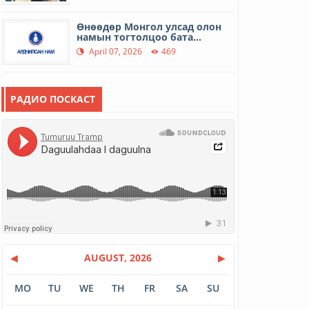
Өнөөдөр Монгол улсад олон
намын тогтолцоо бата...
April 07, 2026
469
Дэлхийн эрүүл мэндийн өдөр
РАДИО ПОСКАСТ
April 07, 2026
412
МУГЖ Б.Туяа: Инээд бол аз
жаргал
April 01, 2026
420
Гэр хорооллын айл өрхийн
шөнийн цахилгааны тар...
March 31, 2026
555
◀
AUGUST, 2026
▶
12 иргэний амь насыг авран
хамгаалав
MO
TU
WE
TH
FR
SA
SU
March 16, 2026
500