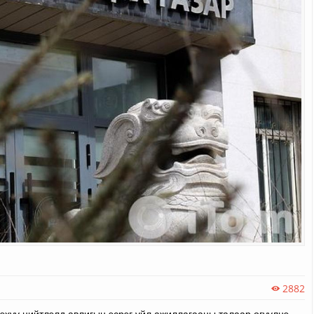
2882
эхүү нийтлэлд авлигын эсрэг үйл ажиллагааны талаар өгүүлнэ.