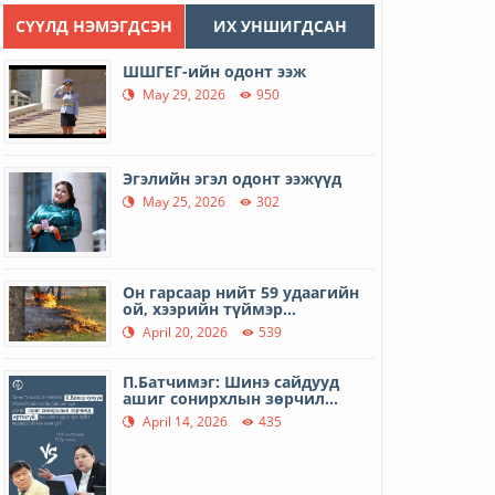
СҮҮЛД НЭМЭГДСЭН
ИХ УНШИГДСАН
ШШГЕГ-ийн одонт ээж
May 29, 2026
950
Эгэлийн эгэл одонт ээжүүд
May 25, 2026
302
Он гарсаар нийт 59 удаагийн
ой, хээрийн түймэр...
April 20, 2026
539
П.Батчимэг: Шинэ сайдууд
ашиг сонирхлын зөрчил...
April 14, 2026
435