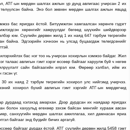
вэл, АТГ-ын мөрдөн шалгах ажлын үр дүнд авлигаас учирсан 2 их
 төлүүлсэн байна. Энэ бол зөвхөн мөрдөн шалгах ажлын явцад
мжээ бас яригдах ёстой. Битүүмжлэн хамгаалсан хөрөнгө гэдэгт
үмжлэгдсэн хөрөнгийг хамруулдаг бөгөөд шүүхийн шийдвэрээр
хэлбэр юм. Сүүлийн дөрвөн жилд 1 их наяд 647 тэрбум төгрөгийн
ан байна. Эдгээрийн хэчнээн нь улсад буцаагдаж төлөгдсөнийг
ттэй.
 илэрхийлэх бас нэг тоо нь учирсан хохирлын хэмжээ байдаг. Жил
эг талаас авлигын гэмт хэрэг өссөөр байгааг харуулж буй ч нөгөө
 илрүүлэлт сайн байгаагийн илрэл юм. Өөрөөр хэлбэл, ийм их
гэсэн үг.
 30 их наяд 2 тэрбум төгрөгийн хохирол улс нийгэмд учирчээ.
жээний хохирол бүхий авлигын гэмт хэргийг АТГ-ын мөрдөгчид
ар дурдаад хэлэхэд амархан. Дээр дурдсан их наядаар яригдах
ан болон хахуульд өгөхөөр зэхэж байсан мөнгийг хурааж авсан
мөр, санхүүгийн мөрдөн шалгах ажиллагаа, хил дамнасан яриа
тгэл байгааг энд бүгдийг бичих аргагүй.
ссөөр байгааг дурдах ёстой. АТГ сүүлийн дөрвөн жилд 5458 гэмт