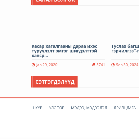
Кесар хагалгааны дараа ихэс
Туслах баг
түрүүлэлт эмгэг шигдэлттэй
гэрчилгээ”-г
хавср...
Jan 29, 2020
5741
Sep 30, 2024
СЭТГЭГДЭЛҮҮД
НҮҮР
УЛС ТӨР
МЭДЭЭ, МЭДЭЭЛЭЛ
ЯРИЛЦЛАГА