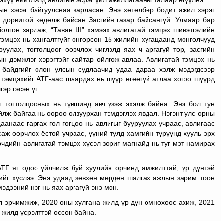
ын хэсэг байгуулснаа зарласан. Энэ хөтөлбөр бодит ажил хэрэг
 дорвитой хөдөлж байсан Засгийн газар байсангүй. Улмаар бар
болгон зарлаж, “Таван Ш” хэмээх авлигатай тэмцэх шинэтгэлийн
тэмцэх нь хангалтгүйг өнгөрсөн 15 жилийн хугацаанд монголчууд
уулах, тогтолцоог өөрчлөх чиглэлд яах ч аргагүй төр, засгийн
н дэмжлэг хэрэгтэйг сайтар ойлгож авлаа. Авлигатай тэмцэх нь
 байдгийг олон улсын судлаачид удаа дараа хэлж мэдэгдсээр
й тэмцэхийг АТГ-аас шаардах нь шүүр өгөөгүй атлаа хогоо шүүрд
эр гэсэн үг.
г тогтолцооных нь түвшинд авч үзэж эхэлж байна. Энэ бол тун
йлж байгаа нь өөрөө олзуурхан тэмдэглэх явдал. Нэгэнт улс орны
аанаас гаргах гол гогцоо нь авлигыг бууруулах учраас, авлигаас
саж өөрчлөх ёстой учраас, үүний тулд хамгийн түрүүнд хууль эрх
рчдийн авлигатай тэмцэх хүсэл зориг магнайд нь туг мэт намирах
 АТГ яг одоо үйлчилж буй хуулийн орчинд амжилттай, үр дүнтэй
хийг хүслээ. Энэ удаад зөвхөн мөрдөн шалгах ажлын зарим тоон
эдээний нэг нь яах аргагүй энэ мөн.
л эрчимжиж, 2020 оны хулгана жилд үр дүн өмнөхөөс ахиж, 2021
 жилд үсрэлттэй өссөн байна.