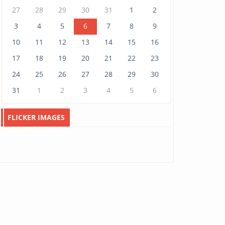
27
28
29
30
31
1
2
МУАЖ Д.Цэрэндарьзав: Гэртээ
харих замыг гэргий...
3
4
5
6
7
8
9
March 06, 2026
2727
10
11
12
13
14
15
16
17
18
19
20
21
22
23
Улаанбаатар хотын
24
25
26
27
28
29
30
амьжиргааны доод төвшин
543 ...
31
1
2
3
4
5
6
March 05, 2026
1114
АН-ын дарга О.Цогтгэрэлийн
FLICKER IMAGES
гал морин жилийн ан...
February 23, 2026
516
“Ардчиллын гэрэгэ”-г
гардууллаа.
February 08, 2026
2064
Ирэх өдрүүдийн цаг агаар
February 07, 2026
2041