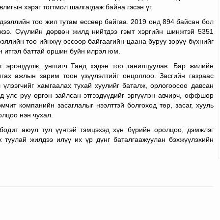
лигын хэрэг тогтмол шалгагдаж байна гэсэн үг.
дээллийн тоо жил тутам өссөөр байгаа. 2019 онд 894 байсан бол
жээ. Сүүлийн дөрвөн жилд нийтдээ гэмт хэргийн шинжтэй 5351
ээллийн тоо ийнхүү өссөөр байгаагийн цаана буруу зөрүү бүхнийг
н итгэл баттай оршин буйн илрэл юм.
г эргэцүүлж, уншигч Танд хэдэн тоо танилцуулав. Бар жилийн
ах ажлын зарим тоон үзүүлэлтийг онцоллоо. Засгийн газраас
 үлээгчийг хамгаалах тухай хуулийг баталж, орлогоосоо давсан
ад улс руу оргон зайлсан этгээдүүдийг эргүүлэн авчирч, оффшор
мчит компанийн засаглалыг нээлттэй болгоход төр, засаг, хууль
олцоо нэн чухал.
бодит аюул тул үүнтэй тэмцэхэд хүн бүрийн оролцоо, дэмжлэг
 туулай жилдээ илүү их үр дүнг баталгаажуулан бэхжүүлэхийн