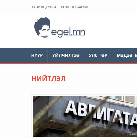
ТАНИЛЦУУЛГА
ХОЛБОО БАРИХ
ЭГЭЛ
НҮҮР
ҮЙЛЧИЛГЭЭ
УЛС ТӨР
МЭДЭЭ, 
НИЙТЛЭЛ