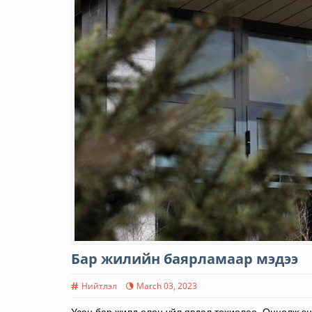
Бар жилийн баярламаар мэдээ
Нийтлэл
March 03, 2023
Усан бар жилд олон үйл явдал тохиолоо. Онцолж эн