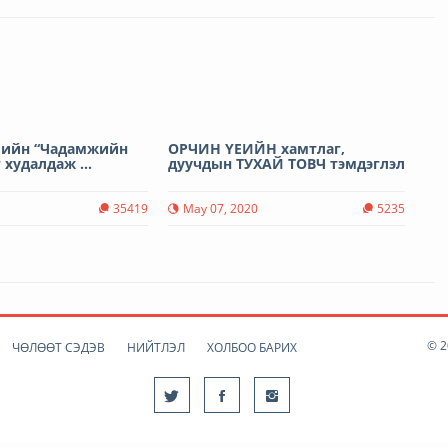
шийн “Чадамжийн
ОРЧИН ҮЕИЙН хамтлаг,
 худалдаж ...
дуучдын ТУХАЙ ТОВЧ тэмдэглэл
35419
May 07, 2020
5235
© 2
ЧӨЛӨӨТ СЭДЭВ
НИЙТЛЭЛ
ХОЛБОО БАРИХ