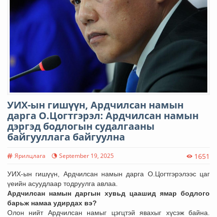
УИХ-ын гишүүн, Ардчилсан намын
дарга О.Цогтгэрэл: Ардчилсан намын
дэргэд бодлогын судалгааны
байгууллага байгуулна
Ярилцлага
September 19, 2025
1651
УИХ-ын гишүүн, Ардчилсан намын дарга О.Цогтгэрэлээс цаг
үеийн асуудлаар тодруулга авлаа.
Ардчилсан намын даргын хувьд цаашид ямар бодлого
барьж намаа удирдах вэ?
Олон нийт Ардчилсан намыг цэгцтэй явахыг хүсэж байна.