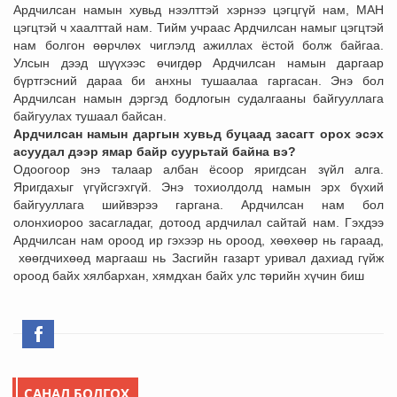
Ардчилсан намын хувьд нээлттэй хэрнээ цэгцгүй нам, МАН
цэгцтэй ч хаалттай нам. Тийм учраас Ардчилсан намыг цэгцтэй
нам болгон өөрчлөх чиглэлд ажиллах ёстой болж байгаа.
Улсын дээд шүүхээс өчигдөр Ардчилсан намын даргаар
бүртгэсний дараа би анхны тушаалаа гаргасан. Энэ бол
Ардчилсан намын дэргэд бодлогын судалгааны байгууллага
байгуулах тушаал байсан.
Ардчилсан намын даргын хувьд буцаад засагт орох эсэх
асуудал дээр ямар байр суурьтай байна вэ?
Одоогоор энэ талаар албан ёсоор яригдсан зүйл алга.
Яригдахыг үгүйсгэхгүй. Энэ тохиолдолд намын эрх бүхий
байгууллага шийвэрээ гаргана. Ардчилсан нам бол
олонхиороо засагладаг, дотоод ардчилал сайтай нам. Гэхдээ
Ардчилсан нам ороод ир гэхээр нь ороод, хөөхөөр нь гараад,
хөөгдчихөөд маргааш нь Засгийн газарт уривал дахиад гүйж
ороод байх хялбархан, хямдхан байх улс төрийн хүчин биш
САНАЛ БОЛГОХ