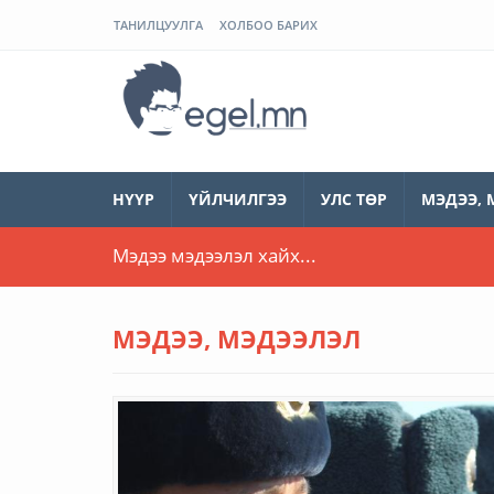
ТАНИЛЦУУЛГА
ХОЛБОО БАРИХ
ЭГЭЛ
НҮҮР
ҮЙЛЧИЛГЭЭ
УЛС ТӨР
МЭДЭЭ, 
МЭДЭЭ, МЭДЭЭЛЭЛ