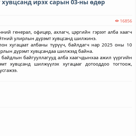
хувцсанд ирэх сарын 03-ны өдөр
16856
ий генерал, офицер, ахлагч, цэргийн гэрээт алба хаагч
үйтний улирлын дүрэмт хувцсанд шилжинэ.
он хугацаат албаны түрүүч, байлдагч нар 2025 оны 10
ирлын дүрэмт хувцсандаа шилжээд байна.
й байдлын байгууллагууд алба хаагчдынхаа ажил үүргийн
мт хувцсанд шилжүүлэх хугацааг дотооддоо тогтоож,
усгажээ.