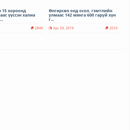
 15 хороонд
Өнгөрсөн онд осол, гэмтлийн
аас үүссэн халиа
улмаас 142 мянга 600 гаруй хүн
..
г...
0
2840
Apr 29, 2019
2010