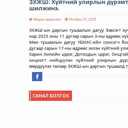
ЗХЖШ: Хүйтний улирлын дүрэмт 
шилжинэ.
Мэдээ, мэдээлэл
October 27, 2025
ЗХЖШ-ын даргын тушаалын дагуу Зэвсэгт хүчн
нар 2025 оны 11 дүгээр сарын 3-ны өдрөөс х
Мөн тушаалын дагуу ҮБХИС-ийн сонсогч бол
дугаар сарын 17-ны өдрөөс эхлэн хүйтний ул
Харин Хилийн цэрэг, Дотоодын цэрэг, Онцго
онцлогт нийцүүлэн хүйтний улирлын дүрэ
мөрдүүлэх талаар ЗХЖШ-ын даргын тушаалд т
САНАЛ БОЛГОХ