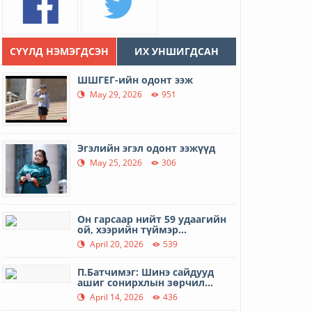
СҮҮЛД НЭМЭГДСЭН
ИХ УНШИГДСАН
ШШГЕГ-ийн одонт ээж
May 29, 2026
951
Эгэлийн эгэл одонт ээжүүд
May 25, 2026
306
Он гарсаар нийт 59 удаагийн
ой, хээрийн түймэр...
April 20, 2026
539
П.Батчимэг: Шинэ сайдууд
ашиг сонирхлын зөрчил...
April 14, 2026
436