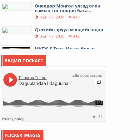
Өнөөдөр Монгол улсад олон
намын тогтолцоо бата...
April 07, 2026
470
Дэлхийн эрүүл мэндийн өдөр
April 07, 2026
412
МУГЖ Б.Туяа: Инээд бол аз
жаргал
April 01, 2026
420
РАДИО ПОСКАСТ
Гэр хорооллын айл өрхийн
шөнийн цахилгааны тар...
March 31, 2026
558
12 иргэний амь насыг авран
хамгаалав
March 16, 2026
500
МУАЖ Д.Цэрэндарьзав: Гэртээ
харих замыг гэргий...
FLICKER IMAGES
March 06, 2026
2728