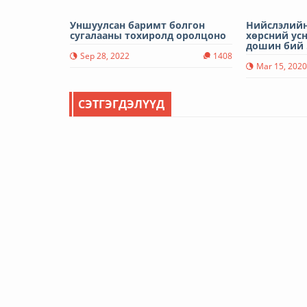
Уншуулсан баримт болгон
Нийслэлийн
сугалааны тохиролд оролцоно
хөрсний усн
дошин бий .
Sep 28, 2022
1408
Mar 15, 202
СЭТГЭГДЭЛҮҮД