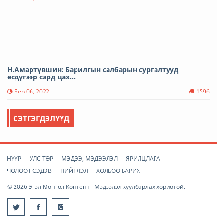
Н.Амартүвшин: Барилгын салбарын сургалтууд
есдүгээр сард цах...
Sep 06, 2022
1596
СЭТГЭГДЭЛҮҮД
НҮҮР
УЛС ТӨР
МЭДЭЭ, МЭДЭЭЛЭЛ
ЯРИЛЦЛАГА
ЧӨЛӨӨТ СЭДЭВ
НИЙТЛЭЛ
ХОЛБОО БАРИХ
© 2026 Эгэл Монгол Контент - Мэдээлэл хуулбарлах хориотой.