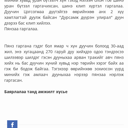
Миний хувьд уран бүтээлч хүн гэхэд нэлээн олон гоё шинэ
уран бүтээл гаргачихсан, шинэ клип хүртэл гаргалаа.
Дуучин Цогсогмаа дүүтэйгээ өөрийнхөө анх 2 хүү
хамтлагтай дуулж байсан "Дурсамж дүүрэн улирал" дуун
дээрээ бас клип хийлээ.
Пянзаа гаргалаа.
Пянз гаргана гэдэг бол ямар ч хүн дуучин болоод 30-аад
жил, энэ хугацаанд 270 гаруй дуу хийхдээ одоо тэндээсээ
шилээвэр шилдэг гэсэн дууныхаа арван тракийг авч пянз
хийх нь бас дуучин хүний хувьд нэр төрийн хэрэг байх аа
гэж би бодож байгаа. Тэгэхээр өөрийнхөө зохиосон үүрд
минийх гэж амлаач дууныхаа нэрээр пянзаа нэрлэж
гаргасан.
Баярлалаа танд амжилт хүсье