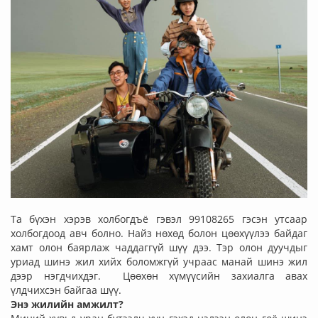
Та бүхэн хэрэв холбогдъё гэвэл 99108265 гэсэн утсаар
холбогдоод авч болно. Найз нөхөд болон цөөхүүлээ байдаг
хамт олон баярлаж чаддаггүй шүү дээ. Тэр олон дуучдыг
уриад шинэ жил хийх боломжгүй учраас манай шинэ жил
дээр нэгдчихдэг. Цөөхөн хүмүүсийн захиалга авах
үлдчихсэн байгаа шүү.
Энэ жилийн амжилт?