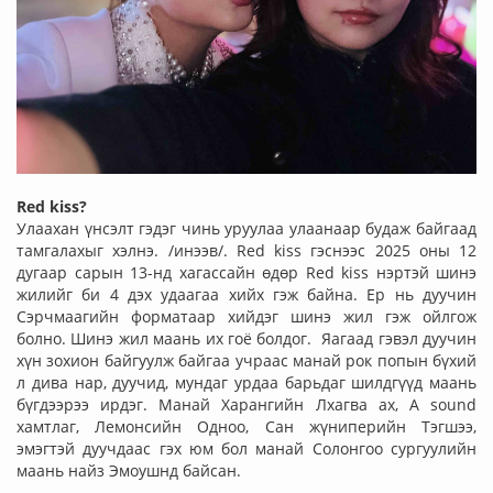
Red kiss?
Улаахан үнсэлт гэдэг чинь уруулаа улаанаар будаж байгаад
тамгалахыг хэлнэ. /инээв/. Red kiss гэснээс 2025 оны 12
дугаар сарын 13-нд хагассайн өдөр Red kiss нэртэй шинэ
жилийг би 4 дэх удаагаа хийх гэж байна. Ер нь дуучин
Сэрчмаагийн форматаар хийдэг шинэ жил гэж ойлгож
болно. Шинэ жил маань их гоё болдог. Яагаад гэвэл дуучин
хүн зохион байгуулж байгаа учраас манай рок попын бүхий
л дива нар, дуучид, мундаг урдаа барьдаг шилдгүүд маань
бүгдээрээ ирдэг. Манай Харангийн Лхагва ах, A sound
хамтлаг, Лемонсийн Одноо, Сан жүниперийн Тэгшээ,
эмэгтэй дуучдаас гэх юм бол манай Солонгоо сургуулийн
маань найз Эмоушнд байсан.