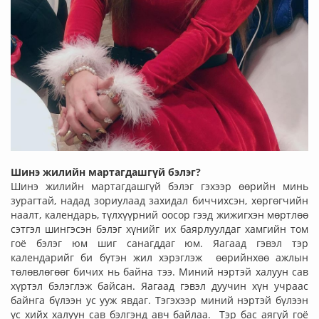
Шинэ жилийн мартагдашгүй бэлэг?
Шинэ жилийн мартагдашгүй бэлэг гэхээр өөрийн минь
зурагтай, надад зориулаад захидал биччихсэн, хөргөгчийн
наалт, календарь, түлхүүрний оосор гээд жижигхэн мөртлөө
сэтгэл шингэсэн бэлэг хүнийг их баярлуулдаг хамгийн том
гоё бэлэг юм шиг санагддаг юм. Яагаад гэвэл тэр
календарийг би бүтэн жил хэрэглэж өөрийнхөө ажлын
төлөвлөгөөг бичих нь байна тээ. Миний нэртэй халуун сав
хүртэл бэлэглэж байсан. Яагаад гэвэл дуучин хүн учраас
байнга бүлээн ус ууж явдаг. Тэгэхээр миний нэртэй бүлээн
ус хийх халуун сав бэлгэнд авч байлаа. Тэр бас аягүй гоё