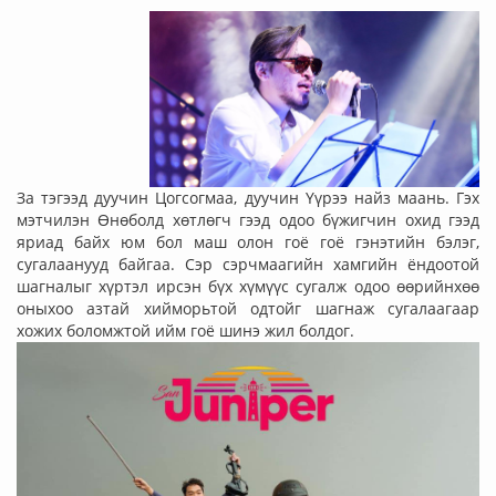
За тэгээд дуучин Цогсогмаа, дуучин Үүрээ найз маань. Гэх
мэтчилэн Өнөболд хөтлөгч гээд одоо бүжигчин охид гээд
яриад байх юм бол маш олон гоё гоё гэнэтийн бэлэг,
сугалаанууд байгаа. Сэр сэрчмаагийн хамгийн ёндоотой
шагналыг хүртэл ирсэн бүх хүмүүс сугалж одоо өөрийнхөө
оныхоо азтай хийморьтой одтойг шагнаж сугалаагаар
хожих боломжтой ийм гоё шинэ жил болдог.