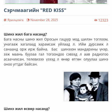
Сэрчмаагийн "RED KISS"
Ярилцлага
November 28, 2025
12323
Шинэ жил бага насанд?
Бага насны шинэ жил Оросын гацуур мод, шилэн тоглоом,
унагааж хагалаад харамсаж уйлаад л. Ийм дурсамж л
санаанд орж ирж байна. Бас шинэхэн мандарины үнэр,
ээж маань буузаа гал тогоондоо сэвээд л аав радиогоо
асаачихсан, телевизээ үзээд л өнөр өтгөн олуулаа шинэ
оноо угтдаг байсан.
Шинэ жил өсвөр насанд?