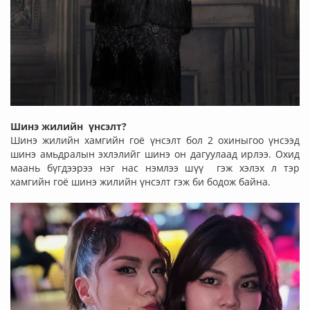
Шинэ жилийн үнсэлт?
Шинэ жилийн хамгийн гоё үнсэлт бол 2 охиныгоо үнсээд
шинэ амьдралын эхлэлийг шинэ он дагуулаад ирлээ. Охид
маань бүгдээрээ нэг нас нэмлээ шүү гэж хэлэх л тэр
хамгийн гоё шинэ жилийн үнсэлт гэж би бодож байна.