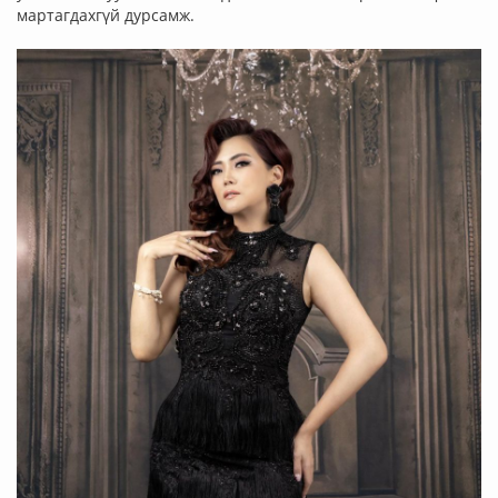
мартагдахгүй дурсамж.