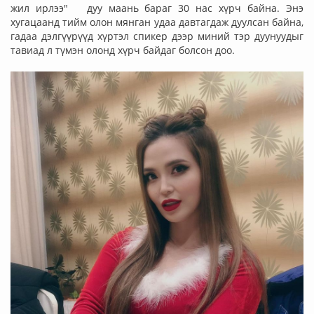
жил ирлээ" дуу маань бараг 30 нас хүрч байна. Энэ
хугацаанд тийм олон мянган удаа давтагдаж дуулсан байна,
гадаа дэлгүүрүүд хүртэл спикер дээр миний тэр дуунуудыг
тавиад л түмэн олонд хүрч байдаг болсон доо.