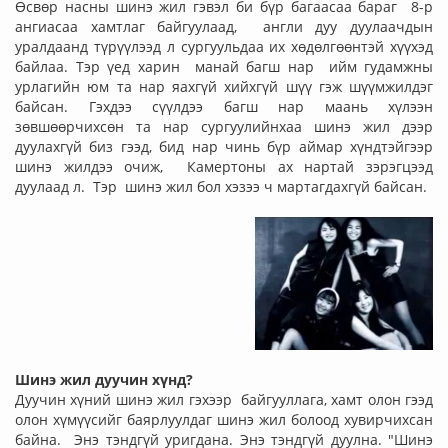
Өсвөр насны шинэ жил гэвэл би бүр багаасаа бараг 8-р
ангиасаа хамтлаг байгуулаад, англи дуу дуулаачдын
уралдаанд түрүүлээд л сургуульдаа их хөдөлгөөнтэй хүүхэд
байлаа. Тэр үед харин манай багш нар ийм гудамжны
урлагийн юм та нар яахгүй хийхгүй шүү гэж шүүмжилдэг
байсан. Гэхдээ сүүлдээ багш нар маань хүлээн
зөвшөөрчихсөн та нар сургуулийнхаа шинэ жил дээр
дуулахгүй биз гээд, бид нар чинь бүр аймар хүндтэйгээр
шинэ жилдээ очиж, Камертоны ах нартай зэрэгцээд
дуулаад л. Тэр шинэ жил бол хэзээ ч мартагдахгүй байсан.
Шинэ жил дуучин хүнд?
Дуучин хүний шинэ жил гэхээр байгууллага, хамт олон гээд
олон хүмүүсийг баярлуулдаг шинэ жил болоод хувирчихсан
байна. Энэ тэндгүй уригдана. Энэ тэндгүй дуулна. "Шинэ