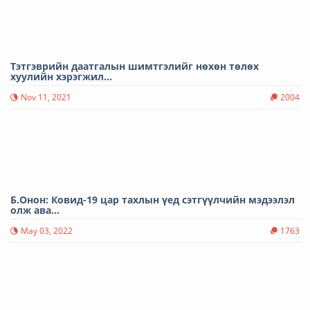
Тэтгэврийн даатгалын шимтгэлийг нөхөн төлөх
хуулийн хэрэгжил...
Nov 11, 2021
2004
Б.Онон: Ковид-19 цар тахлын үед сэтгүүлчийн мэдээлэл
олж ава...
May 03, 2022
1763