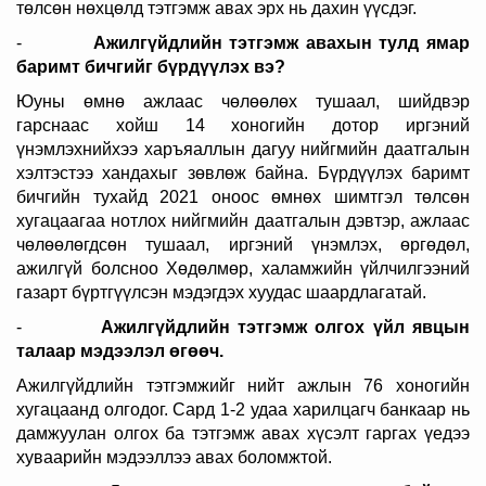
төлсөн нөхцөлд тэтгэмж авах эрх нь дахин үүсдэг.
-
Ажилгүйдлийн тэтгэмж авахын тулд ямар
баримт бичгийг бүрдүүлэх вэ?
Юуны өмнө ажлаас чөлөөлөх тушаал, шийдвэр
гарснаас хойш 14 хоногийн дотор иргэний
үнэмлэхнийхээ харъяаллын дагуу нийгмийн даатгалын
хэлтэстээ хандахыг зөвлөж байна. Бүрдүүлэх баримт
бичгийн тухайд 2021 оноос өмнөх шимтгэл төлсөн
хугацаагаа нотлох нийгмийн даатгалын дэвтэр, ажлаас
чөлөөлөгдсөн тушаал, иргэний үнэмлэх, өргөдөл,
ажилгүй болсноо Хөдөлмөр, халамжийн үйлчилгээний
газарт бүртгүүлсэн мэдэгдэх хуудас шаардлагатай.
-
Ажилгүйдлийн тэтгэмж олгох үйл явцын
талаар мэдээлэл өгөөч.
Ажилгүйдлийн тэтгэмжийг нийт ажлын 76 хоногийн
хугацаанд олгодог. Сард 1-2 удаа харилцагч банкаар нь
дамжуулан олгох ба тэтгэмж авах хүсэлт гаргах үедээ
хуваарийн мэдээллээ авах боломжтой.