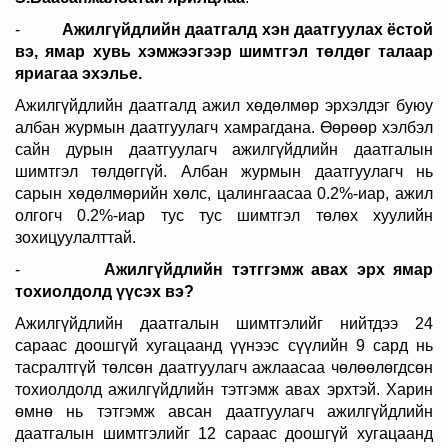
-
Ажилгүйдлийн даатгалд хэн даатгуулах ёстой
вэ, ямар хувь хэмжээгээр шимтгэл төлдөг талаар
яриагаа эхэлье.
Ажилгүйдлийн даатгалд ажил хөдөлмөр эрхэлдэг буюу
албан журмын даатгуулагч хамрагдана. Өөрөөр хэлбэл
сайн дурын даатгуулагч ажилгүйдлийн даатгалын
шимтгэл төлдөггүй. Албан журмын даатгуулагч нь
сарын хөдөлмөрийн хөлс, цалингаасаа 0.2%-иар, ажил
олгогч 0.2%-иар тус тус шимтгэл төлөх хуулийн
зохицуулалттай.
-
Ажилгүйдлийн тэтггэмж авах эрх ямар
тохиолдолд үүсэх вэ?
Ажилгүйдлийн даатгалын шимтгэлийг нийтдээ 24
сараас доошгүй хугацаанд үүнээс сүүлийн 9 сард нь
тасралтгүй төлсөн даатгуулагч ажлаасаа чөлөөлөгдсөн
тохиолдолд ажилгүйдлийн тэтгэмж авах эрхтэй. Харин
өмнө нь тэтгэмж авсан даатгуулагч ажилгүйдлийн
даатгалын шимтгэлийг 12 сараас доошгүй хугацаанд