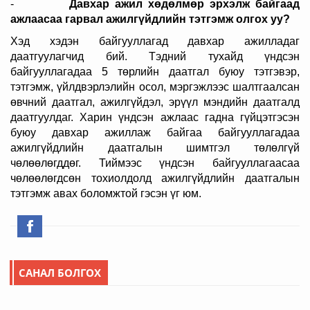
-
Давхар ажил хөдөлмөр эрхэлж байгаад
ажлаасаа гарвал ажилгүйдлийн тэтгэмж олгох уу?
Хэд хэдэн байгууллагад давхар ажилладаг
даатгуулагчид бий. Тэдний тухайд үндсэн
байгууллагадаа 5 төрлийн даатгал буюу тэтгэвэр,
тэтгэмж, үйлдвэрлэлийн осол, мэргэжлээс шалтгаалсан
өвчний даатгал, ажилгүйдэл, эрүүл мэндийн даатгалд
даатгуулдаг. Харин үндсэн ажлаас гадна гүйцэтгэсэн
буюу давхар ажиллаж байгаа байгууллагадаа
ажилгүйдлийн даатгалын шимтгэл төлөлгүй
чөлөөлөгддөг. Тиймээс үндсэн байгууллагаасаа
чөлөөлөгдсөн тохиолдолд ажилгүйдлийн даатгалын
тэтгэмж авах боломжтой гэсэн үг юм.
САНАЛ БОЛГОХ