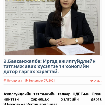
Э.Баасанжалба: Иргэд ажилгүйдлийн
тэтгэмж авах хүсэлтээ 14 хоногийн
дотор гаргах хэрэгтэй.
Ярилцлага
September 07, 2021
2346
Ажилгүйдлийн тэтгэмжийн талаар НДЕГ-ын Олон
нийттэй харилцах хэлтсийн дарга
Э.Баасанжалбатай ярилцлаа
.