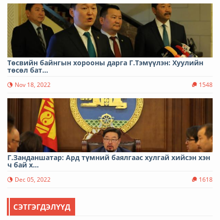
Төсвийн байнгын хорооны дарга Г.Тэмүүлэн: Хуулийн
төсөл бат...
Nov 18, 2022
1548
Г.Занданшатар: Ард түмний баялгаас хулгай хийсэн хэн
ч бай х...
Dec 05, 2022
1618
СЭТГЭГДЭЛҮҮД