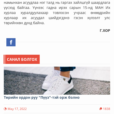
намынхан асуудлаа нэг талд нь гаргах зайлшгүй шаардлага
үүсээд байгаа. Үүнээс гадна ирэх сарын 15-нд МАН Их
хурлаа хуралдуулахаар товлосон учраас өнөөдрийн
хурлаар их асуудал шийдэгдэнэ гэсэн хүлээлт улс
төрийнхөн дунд байна.
Г.ХОР
САНАЛ БОЛГОХ
Төрийн ордон руу "Пүүз"-тэй орж болно
May 17, 2022
1838