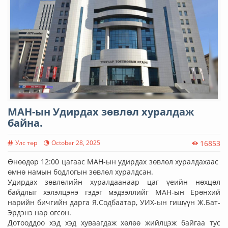
МАН-ын Удирдах зөвлөл хуралдаж
байна.
Улс төр
October 28, 2025
16853
Өнөөдөр 12:00 цагаас МАН-ын удирдах зөвлөл хуралдахаас
өмнө намын бодлогын зөвлөл хуралдсан.
Удирдах зөвлөлийн хуралдаанаар цаг үеийн нөхцөл
байдлыг хэлэлцэнэ гэдэг мэдээллийг МАН-ын Ерөнхий
нарийн бичгийн дарга Я.Содбаатар, УИХ-ын гишүүн Ж.Бат-
Эрдэнэ нар өгсөн.
Дотооддоо хэд хэд хуваагдаж хөлөө жийлцэж байгаа тус